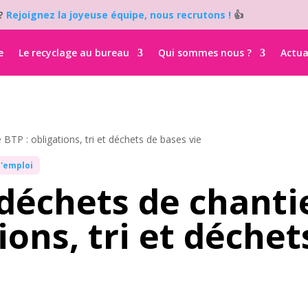
i?
Rejoignez la joyeuse équipe, nous recrutons !
👍
e
Le recyclage au bureau
Qui sommes nous ?
Actua
BTP : obligations, tri et déchets de bases vie
d'emploi
déchets de chanti
ions, tri et déche