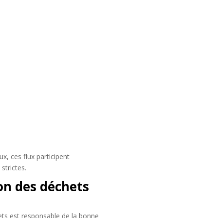
x, ces flux participent
strictes.
on des déchets
ets est responsable de la bonne