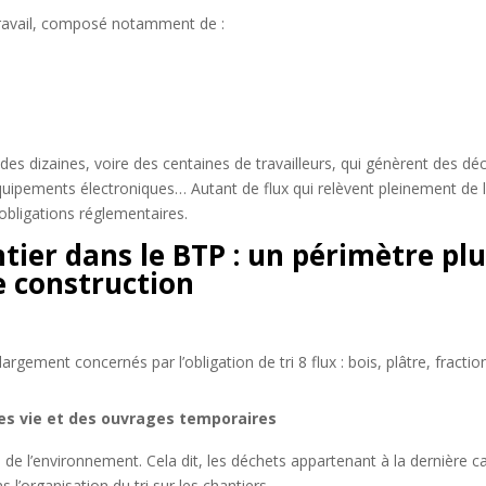
e travail, composé notamment de :
s
des dizaines, voire des centaines de travailleurs, qui génèrent des déc
quipements électroniques… Autant de flux qui relèvent pleinement de
obligations réglementaires.
tier dans le
BTP
: un périmètre plu
e construction
argement concernés par l’obligation de tri 8 flux : bois, plâtre, fracti
es vie et des ouvrages temporaires
de l’environnement. Cela dit, les déchets appartenant à la dernière c
l’organisation du tri sur les chantiers.