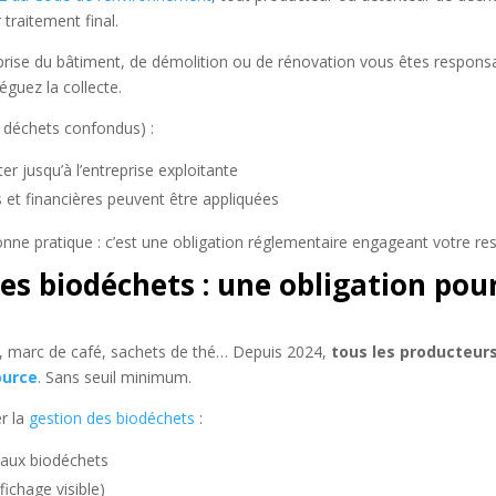
 traitement final.
eprise du bâtiment, de démolition ou de rénovation vous êtes respon
guez la collecte.
 déchets confondus) :
r jusqu’à l’entreprise exploitante
 et financières peuvent être appliquées
nne pratique : c’est une obligation réglementaire engageant votre res
des biodéchets : une obligation pour
s, marc de café, sachets de thé… Depuis 2024,
tous les producteur
ource
. Sans seuil minimum.
r la
gestion des biodéchets
:
 aux biodéchets
ffichage visible)