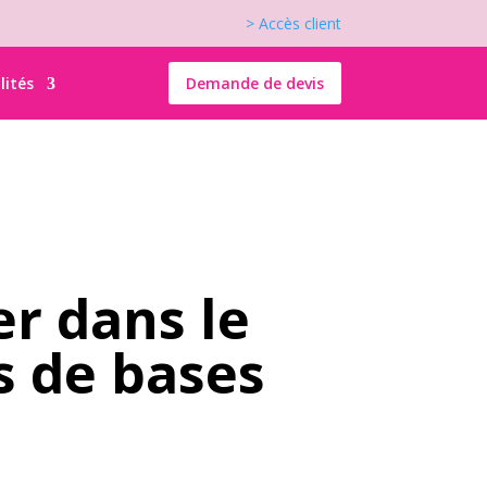
> Accès client
lités
Demande de devis
er dans le
ts de bases