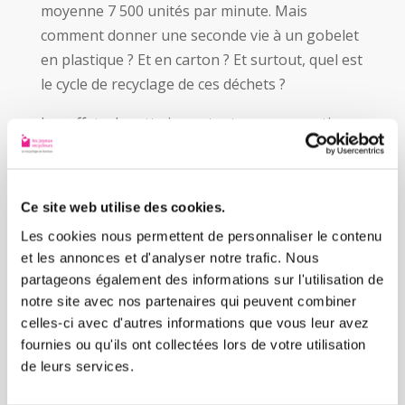
moyenne 7 500 unités par minute. Mais
comment donner une seconde vie à un gobelet
en plastique ? Et en carton ? Et surtout, quel est
le cycle de recyclage de ces déchets ?
Les effets de cette importante consommation
sur l’environnement peuvent être réduits par
un recyclage assidu. Découvrez ci-dessous les 5
étapes du recyclage gobelet plastique : trier,
Ce site web utilise des cookies.
collecter, le transit, la transformation, puis la
Les cookies nous permettent de personnaliser le contenu
production de nouveaux objets du quotidien.
et les annonces et d'analyser notre trafic. Nous
partageons également des informations sur l'utilisation de
notre site avec nos partenaires qui peuvent combiner
celles-ci avec d'autres informations que vous leur avez
fournies ou qu'ils ont collectées lors de votre utilisation
Etape 1 - Tri
de leurs services.
Il s’agit dans un premier temps pour les