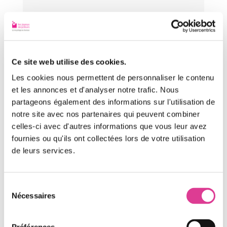
En savoir plus
Ce site web utilise des cookies.
Les cookies nous permettent de personnaliser le contenu
et les annonces et d'analyser notre trafic. Nous
partageons également des informations sur l'utilisation de
Le recyclage des
notre site avec nos partenaires qui peuvent combiner
bouteilles plastique en
celles-ci avec d'autres informations que vous leur avez
fournies ou qu'ils ont collectées lors de votre utilisation
entreprise
de leurs services.
En France, plus de 90% de la
population a accès à une solution
Sélection
performante de recyclage pour les
Nécessaires
du
emballages en plastique. Et
consentement
pourtant, seuls 20% de ces produits