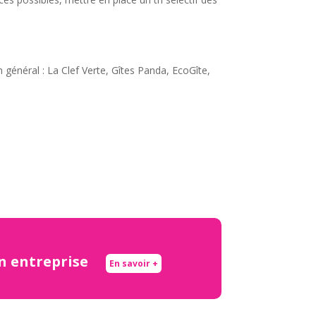
n général : La Clef Verte, Gîtes Panda, EcoGîte,
en entreprise
En savoir +