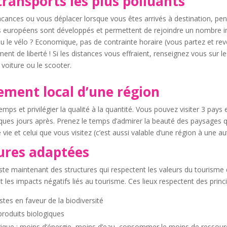
 transports les plus polluants
vacances ou vous déplacer lorsque vous êtes arrivés à destination, p
çais européens sont développés et permettent de rejoindre un nombre i
ou le vélo ? Economique, pas de contrainte horaire (vous partez et rev
ntiment de liberté ! Si les distances vous effraient, renseignez vous sur
 voiture ou le scooter.
ement local d’une région
emps et privilégier la qualité à la quantité. Vous pouvez visiter 3 pays
ues jours après. Prenez le temps d’admirer la beauté des paysages qu
vie et celui que vous visitez (c’est aussi valable d’une région à une 
ures adaptées
existe maintenant des structures qui respectent les valeurs du tourism
les impacts négatifs liés au tourisme. Ces lieux respectent des prin
tes en faveur de la biodiversité
 produits biologiques
que : moins d’énergie, moins d’eau, consommer le moins de ressources