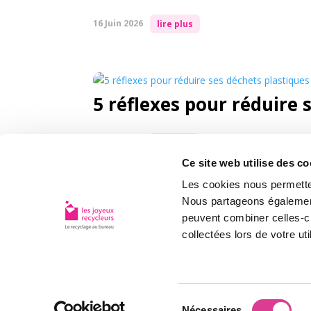
16 Juin 2026
lire plus
5 réflexes pour réduire 
26 Mai 2026
lire plus
Ce site web utilise des co
Les cookies nous permetten
Nous partageons également 
© Les Joyeux Recycleurs - 2026
Contact
peuvent combiner celles-ci
collectées lors de votre uti
Mentions légale
Share This
Share this post with your friends!
Twitter
Sélection
Nécessaires