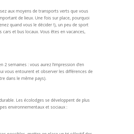
ensez aux moyens de transports verts que vous
mportant de lieux. Une fois sur place, pourquoi
enez quand vous le décider !), un peu de sport
 les cars et bus locaux. Vous êtes en vacances,
 en 2 semaines : vous aurez l’impression d’en
i vous entourent et observer les différences de
autre dans le même pays).
e durable. Les écolodges se développent de plus
cipes environnementaux et sociaux :
 possibles, mettre en place un tri sélectif des