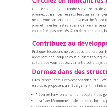
Circulez en limitant les
Que ce soit pour vous rendre sur votre lieu de 
pourriez utiliser. Les réseaux ferroviaires fran
ne pas vous laisser tenter par la marche à pied 
pour éliminer les festins et à la clé : un vrai se
vous n’êtes pas pressés 🙂 En dernier recours, la
Contribuez au développ
Pratiquer l’écotourisme c’est aussi prendre son t
apprendre beaucoup et vous oublierez tout quelq
culture que vous pouvez voir entre votre pays de 
Dormez dans des struct
Gîtes, tentes, hôtels éco-responsables, etc. il 
en plus et proposent un hébergement minimisant 
Préserver l’environnement en adoptant des ges
Privilégier l’économie locale : produits locaux,
Adopter une conception et une gestion écologi