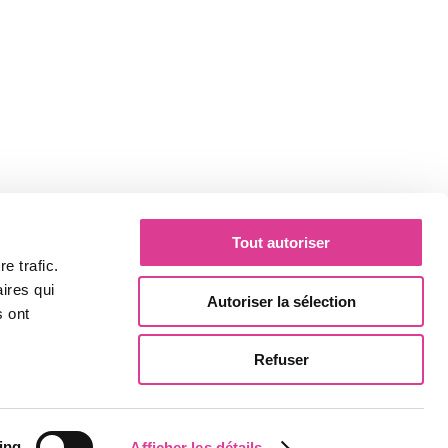
n
Tout autoriser
e trafic.
ires qui
Autoriser la sélection
s ont
Refuser
ing
Afficher les détails