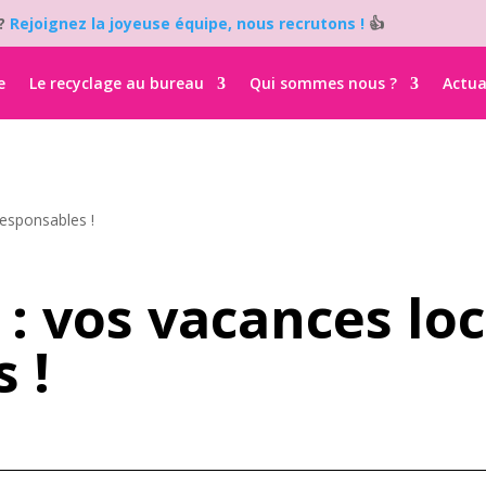
i?
Rejoignez la joyeuse équipe, nous recrutons !
👍
e
Le recyclage au bureau
Qui sommes nous ?
Actua
responsables !
: vos vacances loc
 !