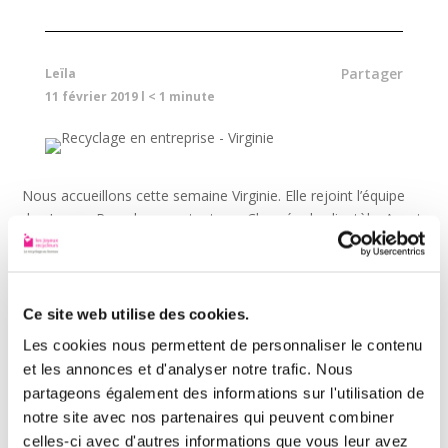
Partager
Leïla
11 février 2019
l
< 1
minute
Nous accueillons cette semaine Virginie. Elle rejoint l’équipe
des Joyeux Recycleurs en tant que Chargée de clientèle. Ayant
déjà travaillé pendant 5 ans pour une entreprise française de
collecte et de valorisation des déchets, sa venue va faire des
étincelles de recyclage !
Ce site web utilise des cookies.
Les cookies nous permettent de personnaliser le contenu
Entre bureau et terrain pour
et les annonces et d'analyser notre trafic. Nous
un recyclage optimisé
partageons également des informations sur l'utilisation de
notre site avec nos partenaires qui peuvent combiner
Véritable lien entre le support et nos équipes de collecteurs,
celles-ci avec d'autres informations que vous leur avez
Virginie s’occupe de prendre en charge les demandes de nos