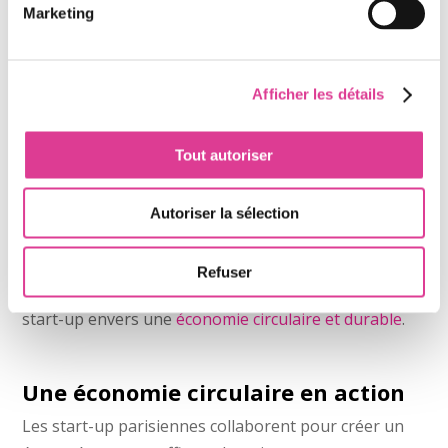
leur transition Verte
Marketing
Les Joyeux Recycleurs
jouent un rôle essentiel dans
la gestion des déchets
des start-up, en les
accompagnant avec des solutions sur-mesure. Parmi
Afficher les détails
leurs clients, on compte :
Tout autoriser
BlaBlaCar
: pionnier du covoiturage.
Leboncoin
: leader des petites annonces en ligne.
Autoriser la sélection
Doctolib
: acteur majeur de la télémédecine.
Refuser
Ces collaborations renforcent les engagements des
start-up envers une
économie circulaire et durable
.
Une économie circulaire en action
Les start-up parisiennes collaborent pour créer un