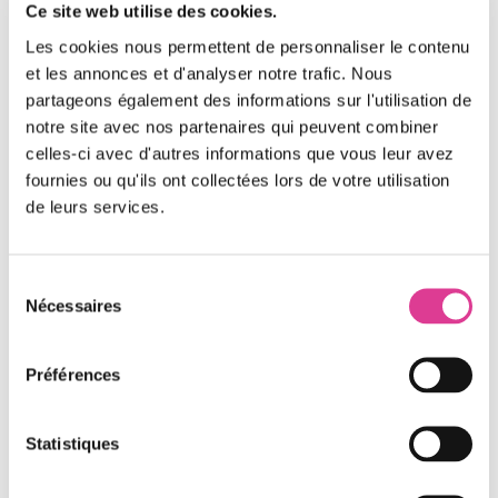
Ce site web utilise des cookies.
Ces initiatives, bien qu’individuelles, contribuent à
Les cookies nous permettent de personnaliser le contenu
créer un mouvement collectif vers un développement
et les annonces et d'analyser notre trafic. Nous
durable.
partageons également des informations sur l'utilisation de
notre site avec nos partenaires qui peuvent combiner
celles-ci avec d'autres informations que vous leur avez
fournies ou qu'ils ont collectées lors de votre utilisation
de leurs services.
Sélection
Nécessaires
du
consentement
Préférences
Les Joyeux Recycleurs
: Un
partenaire clé
Statistiques
Accompagner les start-ups dans