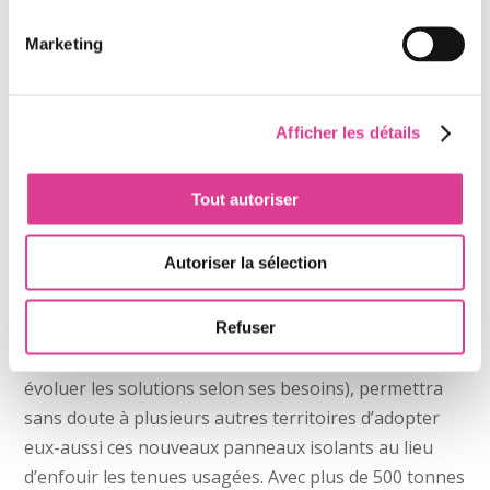
Une technique aujourd’hui
déployée sur tout le territoire !
Marketing
Le commandant Malassigné ne manque décidément
pas d’imagination et d’ambition concernant sa
Afficher les détails
nouvelle solution. Non content de concourir à
plusieurs concours à travers son « invention »
Tout autoriser
(concours d’innovation interne des pompiers,
concours Europe1…), il a décidé de ne déposer aucun
Autoriser la sélection
brevet dessus, espérant voir un déploiement rapide à
l’échelle nationale. Cette particularité, empruntée à
l’univers des développeurs de logiciels en open-
Refuser
source (libres de droits, permettant à chacun de faire
évoluer les solutions selon ses besoins), permettra
sans doute à plusieurs autres territoires d’adopter
eux-aussi ces nouveaux panneaux isolants au lieu
d’enfouir les tenues usagées. Avec plus de 500 tonnes