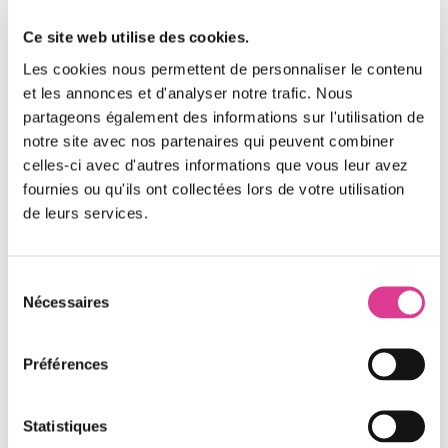
matériau hautement isolant
Ce site web utilise des cookies.
En guise de laboratoire pour son idée, le
Les cookies nous permettent de personnaliser le contenu
commandant Malassigné pense naturellement … aux
et les annonces et d'analyser notre trafic. Nous
casernes de pompier de son département.
partageons également des informations sur l'utilisation de
Rapidement, une salle de formation dans la caserne
notre site avec nos partenaires qui peuvent combiner
de Déols est équipée de ces panneaux. C’est un
celles-ci avec d'autres informations que vous leur avez
succès, la salle reste à une température soutenable
fournies ou qu'ils ont collectées lors de votre utilisation
même en plein été. La caserne d’Eguzon, alors en
de leurs services.
plein travaux de rénovation, bénéficie aussi de cette
innovation. Pour fabriquer 10 m² de ce super isolant,
Sélection
il faut environ 20 tenues. Le département de l’Indre
Nécessaires
du
renouvelant environ 1500 tenues par an, l’opération
consentement
est donc idéale, et permettrait de fournir un bon
Préférences
volume d’excellent isolant. Tout en favorisant
l’industriel Lillois dans ses activités liées à l’économie
circulaire !
Statistiques