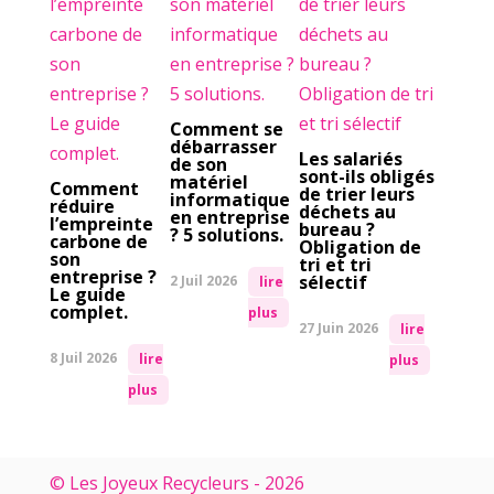
Comment se
débarrasser
Les salariés
de son
sont-ils obligés
matériel
Comment
de trier leurs
informatique
réduire
déchets au
en entreprise
l’empreinte
bureau ?
? 5 solutions.
carbone de
Obligation de
son
tri et tri
entreprise ?
sélectif
2 Juil 2026
lire
Le guide
complet.
plus
27 Juin 2026
lire
8 Juil 2026
lire
plus
plus
© Les Joyeux Recycleurs - 2026