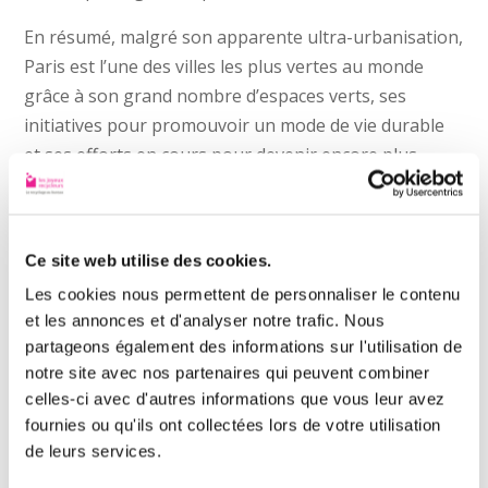
En résumé, malgré son apparente ultra-urbanisation,
Paris est l’une des villes les plus vertes au monde
grâce à son grand nombre d’espaces verts, ses
initiatives pour promouvoir un mode de vie durable
et ses efforts en cours pour devenir encore plus
verte.
Des jardins surprenants
cachés dans la ville
Ce site web utilise des cookies.
Les cookies nous permettent de personnaliser le contenu
Outre les grands parcs et jardins publics de la ville,
et les annonces et d'analyser notre trafic. Nous
Paris compte également de nombreux jardins cachés
partageons également des informations sur l'utilisation de
et surprenants. Par exemple, le Jardin du Pré Catelan
notre site avec nos partenaires qui peuvent combiner
celles-ci avec d'autres informations que vous leur avez
est un jardin privé caché derrière un haut mur, qui est
fournies ou qu'ils ont collectées lors de votre utilisation
ouvert au public pendant certains jours de l’année. Le
de leurs services.
Jardin Suspendu de la Maison Rouge est un jardin