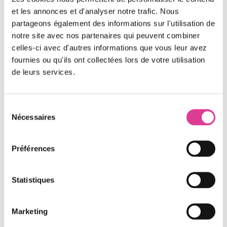
L’extrait vidéo présenté est apparu dans un sujet du
et les annonces et d'analyser notre trafic. Nous
journal du midi sur France 3. Le reportage est axé sur
partageons également des informations sur l'utilisation de
la filière de recyclage des bouteilles en plastique. Téo
notre site avec nos partenaires qui peuvent combiner
Lucchini, chargé de développement chez les Joyeux
celles-ci avec d'autres informations que vous leur avez
Recycleurs, explique le déroulement du recyclage de
fournies ou qu'ils ont collectées lors de votre utilisation
ce flux de déchets, de la collecte au traitement final.
de leurs services.
Sélection
Nécessaires
du
consentement
Préférences
Statistiques
Marketing