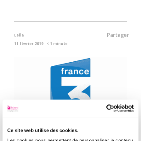
Partager
Leïla
11 février 2019
l
< 1
minute
Ce site web utilise des cookies.
Les cookies nous permettent de personnaliser le contenu