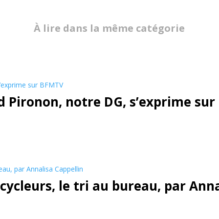
À lire dans la même catégorie
id Pironon, notre DG, s’exprime su
ecycleurs, le tri au bureau, par Ann