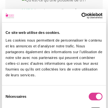
AVEC
Les Joyeux Recycleurs
Faisons le tri ensemble
Ce site web utilise des cookies.
Les cookies nous permettent de personnaliser le contenu
La gestion des déchets
et les annonces et d'analyser notre trafic. Nous
recyclables
partageons également des informations sur l'utilisation de
notre site avec nos partenaires qui peuvent combiner
Le recyclage est l’un des moyens les plus efficaces de
celles-ci avec d'autres informations que vous leur avez
traiter les déchets et de réduire les déchets
fournies ou qu'ils ont collectées lors de votre utilisation
environnementaux. Les centres de recyclage sont des
de leurs services.
endroits où les déchets recyclables sont collectés,
triés et traités. Les déchets recyclables sont ensuite
envoyés aux usines pour être transformés en
Sélection
Nécessaires
nouveaux produits. Les centres de recyclage sont
du
consentement
gérés par des entreprises privées ou des organismes