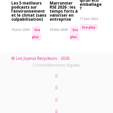
qu’un éco
Les 5 meilleurs
Marronnier
emballage
podcasts sur
RSE 2026 : les
?
l’environnement
temps forts à
et le climat (sans
valoriser en
culpabilisation)
entreprise
17 Juin 2024
lire plus
16 Juin 2026
20 Mai 2026
lire
lire
plus
plus
© Les Joyeux Recycleurs - 2026
Contact
Mentions légales