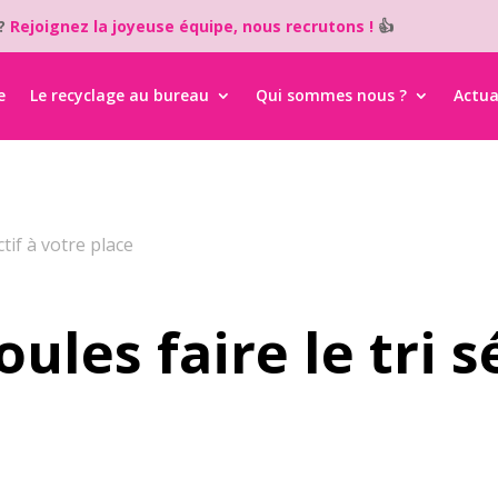
i?
Rejoignez la joyeuse équipe, nous recrutons !
👍
e
Le recyclage au bureau
Qui sommes nous ?
Actua
ctif à votre place
oules faire le tri s