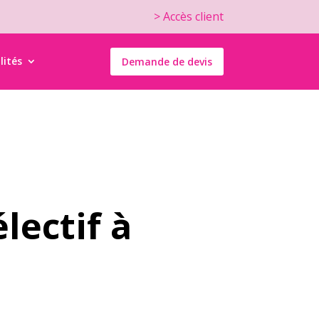
> Accès client
lités
Demande de devis
électif à