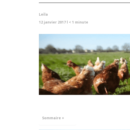
Leïla
12 janvier 2017
l
< 1
minute
Sommaire +