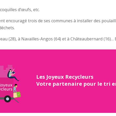
oquilles d’œufs, etc.
 encouragé trois de ses communes à installer des poulaille
déchets.
geau (28), à Navailles-Angos (64) et à Châteaubernard (16)… 
Les Joyeux Recycleurs
Votre partenaire pour le tri 