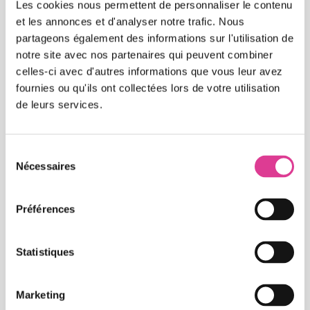
Les cookies nous permettent de personnaliser le contenu
et les annonces et d'analyser notre trafic. Nous
partageons également des informations sur l'utilisation de
Etape 1 - Tri
notre site avec nos partenaires qui peuvent combiner
Le cycle du recyclage des canettes en acier et en
celles-ci avec d'autres informations que vous leur avez
aluminium commence inévitablement à la
fournies ou qu'ils ont collectées lors de votre utilisation
de leurs services.
source : en entreprise. Grâce notamment à une
poubelle de canette comme celles que
proposent Les Joyeux Recycleurs. Un excellent
Sélection
moyen de ne pas les mêler avec d’autres
Nécessaires
du
matériaux et ainsi faciliter le travail de
consentement
recyclage.
Préférences
Etape 2 - Collecte
Statistiques
Comme le prévoit le Décret 5 flux, qui oblige
notamment les entreprises à faire ce travail de
Marketing
tri des déchets du quotidien, la collecte de